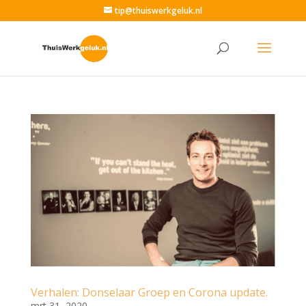
tip@thuiswerkgeluk.nl
Verhalen: Donselaar Groep en Corona update.
mrt 31, 2020