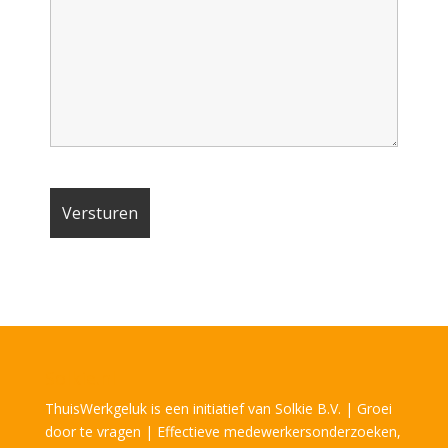
Solkie.nl
ThuisWerkgeluk is een initiatief van Solkie B.V. | Groei
door te vragen | Effectieve medewerkersonderzoeken,